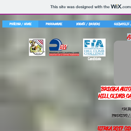
This site was designed with the
.com
POČETNA / HOME
PROGRAMME
VOZAČI / DRIVERS
GLEDATELJI 
A
Candidate
BRDSKA AUTO
HILL CLIMB CA
FIA I
PRVENSTVO /
UTRKA 2017 OD