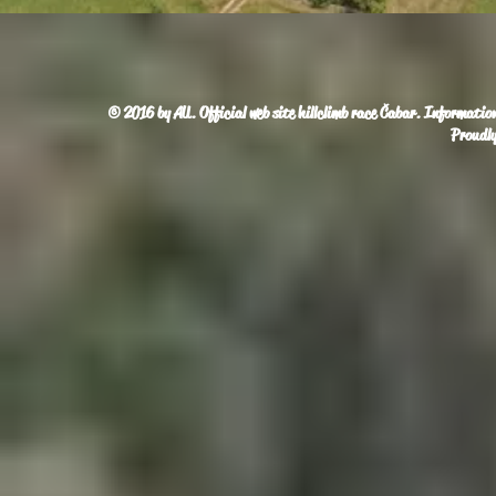
© 2016 by AU. Official web site hillclimb race Čabar. Informations
Proudly